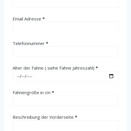
(erforderlich)
Email Adresse
*
(erforderlich)
Telefonnummer
*
(erforderlich)
Alter der Fahne ( siehe Fahne Jahreszahl)
*
(erforderlich)
Fahnengröße in cm
*
(erforderlich)
Beschreibung der Vorderseite
*