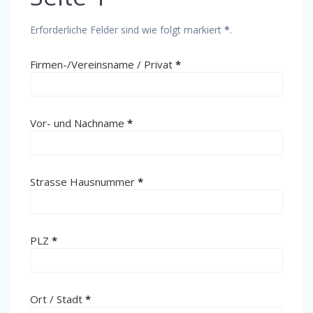
Erforderliche Felder sind wie folgt markiert
*
.
(erforderlich)
Firmen-/Vereinsname / Privat
*
(erforderlich)
Vor- und Nachname
*
(erforderlich)
Strasse Hausnummer
*
(erforderlich)
PLZ
*
(erforderlich)
Ort / Stadt
*