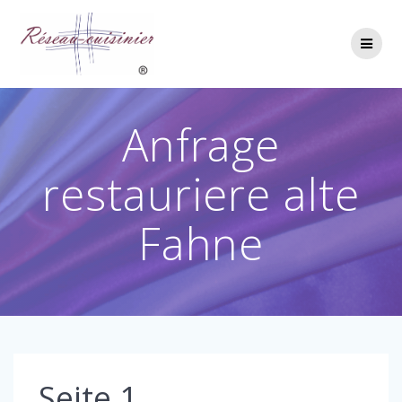
Skip
to
content
Anfrage
restauriere alte
Fahne
Seite 1