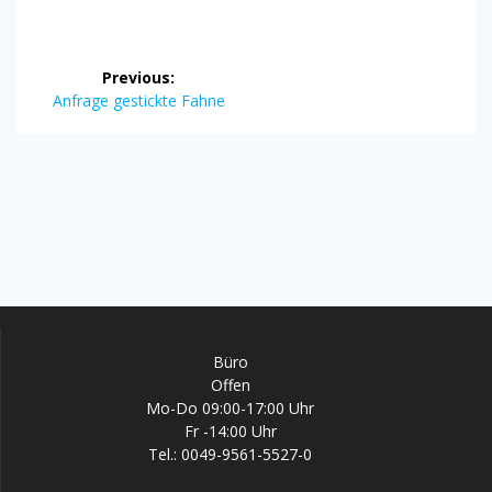
Beitrags-
Previous:
Navigation
Previous
Anfrage gestickte Fahne
post:
Büro
Offen
Mo-Do 09:00-17:00 Uhr
Fr -14:00 Uhr
Tel.: 0049-9561-5527-0