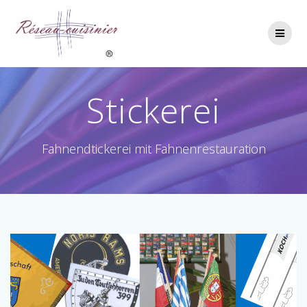
Skip
to
content
Stickerei
Fahnendtickerei mit Fahnenrestauration