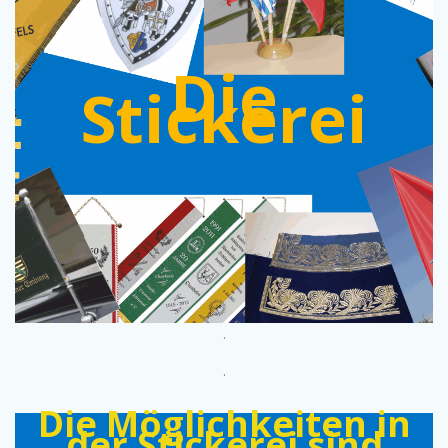
Die
Stickerei
.
.
Die Möglichkeiten in
der Stickerei sind