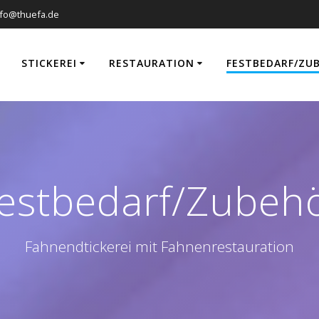
nfo@thuefa.de
STICKEREI
RESTAURATION
FESTBEDARF/ZU
estbedarf/Zubeh
Fahnendtickerei mit Fahnenrestauration