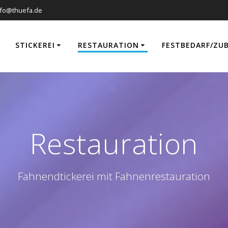
nfo@thuefa.de
STICKEREI
RESTAURATION
FESTBEDARF/ZU
Restauration
Fahnendtickerei mit Fahnenrestauration