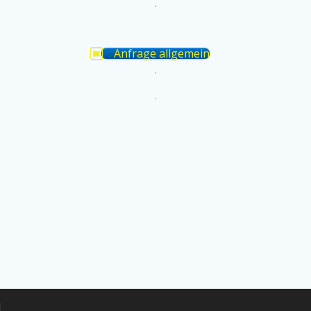
.
Anfrage allgemein
.
.