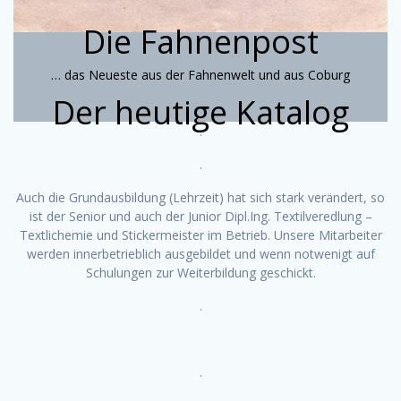
Die Fahnenpost
… das Neueste aus der Fahnenwelt und aus Coburg
Der heutige Katalog
.
.
Auch die Grundausbildung (Lehrzeit) hat sich stark verändert, so
ist der Senior und auch der Junior Dipl.Ing. Textilveredlung –
Textlichemie und Stickermeister im Betrieb. Unsere Mitarbeiter
werden innerbetrieblich ausgebildet und wenn notwenigt auf
Schulungen zur Weiterbildung geschickt.
.
.