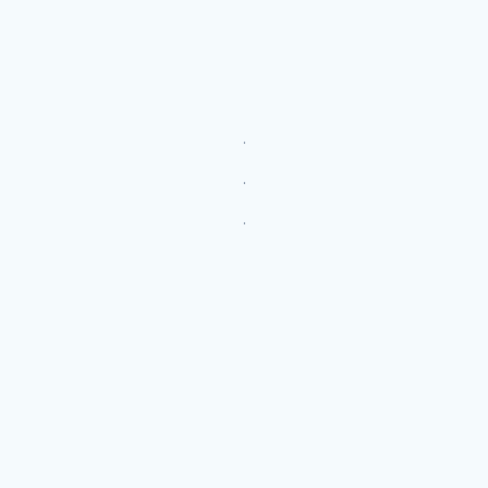
.
.
.