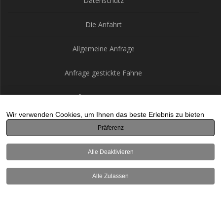
Datenschutz
Die Anfahrt
Allgemeine Anfrage
Anfrage gestickte Fahne
Anfrage Restauration
Wir verwenden Cookies, um Ihnen das beste Erlebnis zu bieten
Präferenz
Thüringer Fahnenfabrik
Alle Deaktivieren
© 2026 Thüringer Fahnenfabrik. Built using WordPress and the
Alle Zulassen
Highlight Theme
Translate »