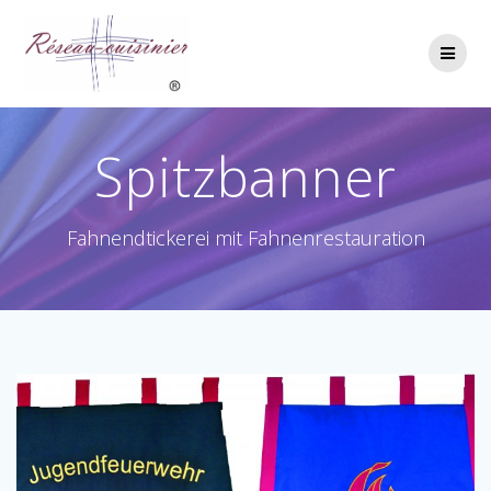
Skip
to
content
Spitzbanner
Fahnendtickerei mit Fahnenrestauration