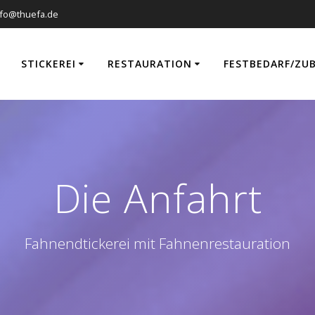
nfo@thuefa.de
STICKEREI
RESTAURATION
FESTBEDARF/ZU
Die Anfahrt
Fahnendtickerei mit Fahnenrestauration