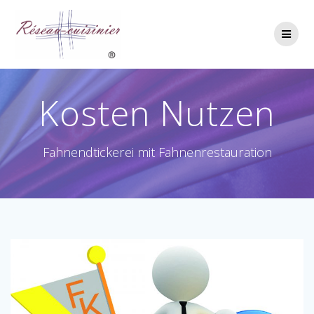
Skip
to
content
Kosten Nutzen
Fahnendtickerei mit Fahnenrestauration